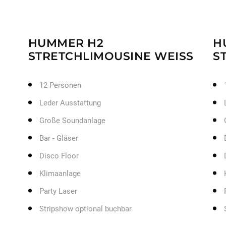
HUMMER H2
H
STRETCHLIMOUSINE WEISS
S
12 Personen
Leder Ausstattung
Große Soundanlage
Bar - Gläser
Disco Floor
Klimaanlage
Party Laser
Stripshow optional buchbar