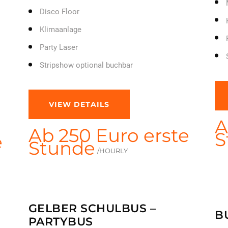
Disco Floor
Klimaanlage
Party Laser
Stripshow optional buchbar
VIEW DETAILS
A
Ab 250 Euro erste
S
e
Stunde
/HOURLY
GELBER SCHULBUS –
B
PARTYBUS