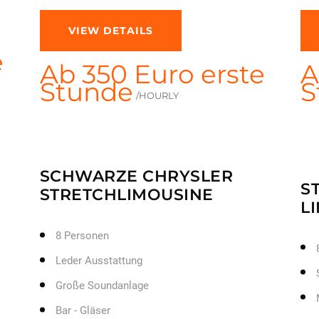
VIEW DETAILS
e
Ab 350 Euro erste
A
Stunde
S
/HOURLY
SCHWARZE CHRYSLER
S
STRETCHLIMOUSINE
L
8 Personen
Leder Ausstattung
Große Soundanlage
Bar - Gläser