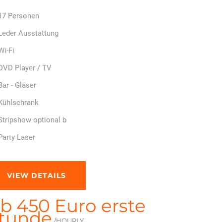
17 Personen
Leder Ausstattung
Wi-Fi
DVD Player / TV
Bar - Gläser
Kühlschrank
Stripshow optional b
Party Laser
VIEW DETAILS
b 450 Euro erste
tunde
/HOURLY