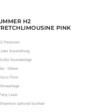
UMMER H2
TRETCHLIMOUSINE PINK
12 Personen
Leder Ausstattung
Große Soundanlage
Bar - Gläser
Disco Floor
Klimaanlage
Party Laser
Stripshow optional buchbar