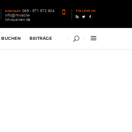
069 - 971 972 904
FOLLOW US:
KONTAKT:
info@miracle-
limousinen.de
BUCHEN
BEITRÄGE
ldshöhe