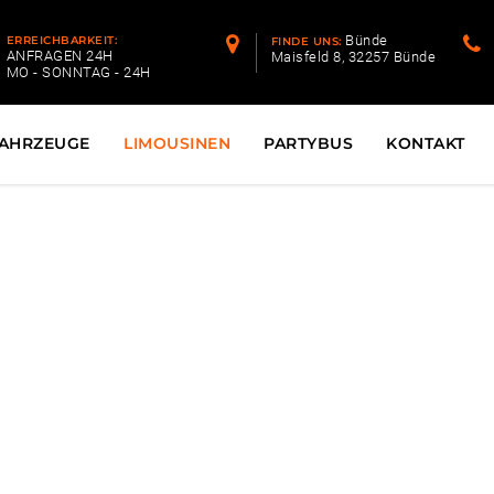
Bünde
ERREICHBARKEIT:
FINDE UNS:
ANFRAGEN 24H
Maisfeld 8, 32257 Bünde
MO - SONNTAG - 24H
AHRZEUGE
LIMOUSINEN
PARTYBUS
KONTAKT
hlimousine Leopo