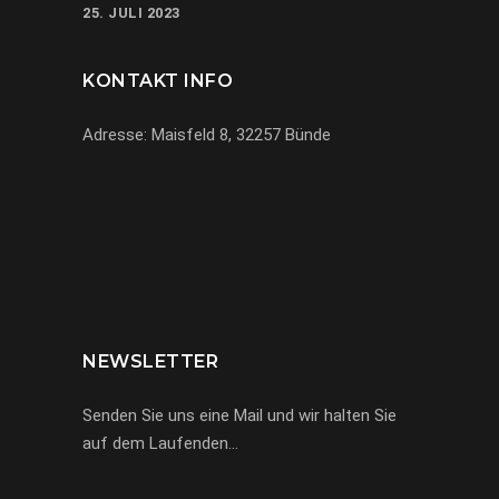
25. JULI 2023
KONTAKT INFO
Adresse: Maisfeld 8, 32257 Bünde
069-971972904
info@miracle-limousinen.de
Bünde, NRW
NEWSLETTER
Senden Sie uns eine Mail und wir halten Sie
auf dem Laufenden…