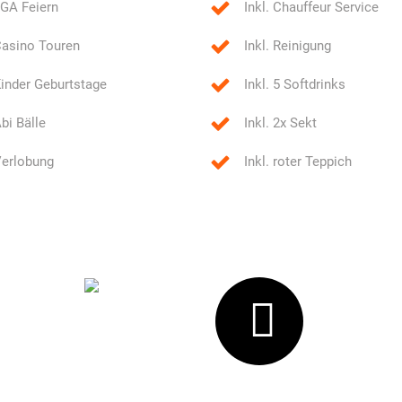
GA Feiern
Inkl. Chauffeur Service
asino Touren
Inkl. Reinigung
inder Geburtstage
Inkl. 5 Softdrinks
bi Bälle
Inkl. 2x Sekt
erlobung
Inkl. roter Teppich