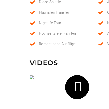
Disco Shuttle
J
Flughafen Transfer
C
Nightlife Tour
K
Hochzeitsfeier Fahrten
A
Romantische Ausflüge
V
VIDEOS