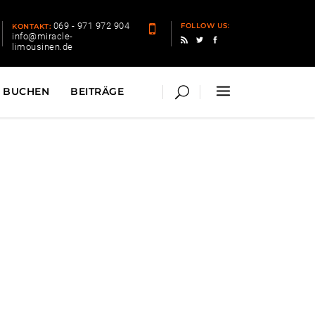
069 - 971 972 904
FOLLOW US:
KONTAKT:
info@miracle-
limousinen.de
BUCHEN
BEITRÄGE