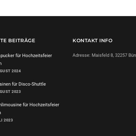
TE BEITRÄGE
KONTAKT INFO
Adresse: Maisfeld 8, 32257 Bü
pucker für Hochzeitsfeier
n
UGUST 2024
069-971972904
inen für Disco-Shuttle
info@miracle-limousinen.d
UGUST 2023
Bünde, NRW
hlimousine für Hochzeitsfeier
n
LI 2023