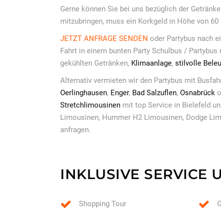
Gerne können Sie bei uns bezüglich der Getränk
mitzubringen, muss ein Korkgeld in Höhe von 60
JETZT ANFRAGE SENDEN
oder Partybus nach e
Fahrt in einem bunten Party Schulbus / Partybus 
gekühlten Getränken,
Klimaanlage
,
stilvolle Bel
Alternativ vermieten wir den Partybus mit Busfah
Oerlinghausen
,
Enger
,
Bad Salzuflen
,
Osnabrück
o
Stretchlimousinen
mit top Service in Bielefeld 
Limousinen, Hummer H2 Limousinen, Dodge Limo
anfragen.
INKLUSIVE SERVICE 
Shopping Tour
G