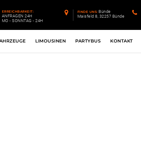
Bünde
ERREICHBARKEIT:
FINDE UNS:
ANFRAGEN 24H
Maisfeld 8, 32257 Bünde
MO - SONNTAG - 24H
AHRZEUGE
LIMOUSINEN
PARTYBUS
KONTAKT
Fleet
Fahrzeuge - Flotte