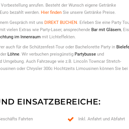
e Vorbestellung anrufen. Besteht der Wunsch eigene Getränke
 Euro bezahlt werden.
Hier finden
Sie unsere Getränke Preise.
inem Gespräch mit uns
DIREKT BUCHEN
. Erleben Sie eine Party To
mit vielen Extras wie Party-Laser, ansprechende
Bar mit Gläsern
, Ei
euchtung im Innenraum
mit Lichteffekten.
rer auch für die Schützenfest-Tour oder Bachelorette Party in
Bielef
der
Löhne
. Wir verbuchen preisgünstig
Partybusse
und
und Umgebung. Auch Fahrzeuge wie z.B. Lincoln Towncar Stretch-
usinen oder Chrysler 300c Hochtzeits Limousinen können Sie bei
UND EINSATZBEREICHE:
eschäfts Fahrten
Inkl. Anfahrt und Abfahrt