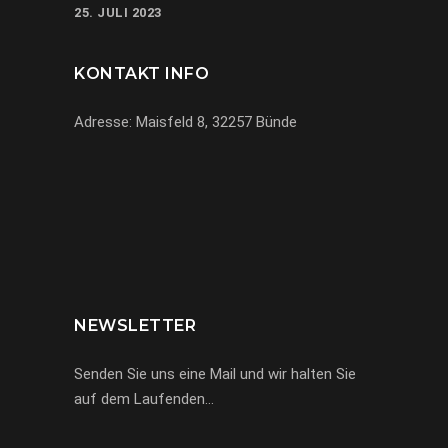
25. JULI 2023
KONTAKT INFO
Adresse: Maisfeld 8, 32257 Bünde
069-971972904
info@miracle-limousinen.de
Bünde, NRW
NEWSLETTER
Senden Sie uns eine Mail und wir halten Sie
auf dem Laufenden…