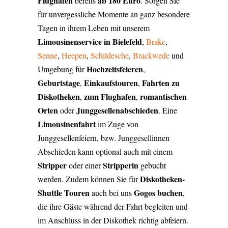
Flughafen
ab 180 Euro
bereits
.
Sorgen Sie
für unvergessliche Momente an ganz besondere
Tagen in ihrem Leben mit unserem
Limousinenservice
in Bielefeld
,
Brake
,
Senne
,
Heepen
,
Schildesche
,
Brackwede
und
Hochzeitsfeier
en
Umgebung für
,
Geburtstag
e
Einkaufstouren
Fahrten zu
,
,
Diskotheken
zum Flughafen
romantischen
,
,
Orten
Junggesellenabschied
en
oder
. Eine
Limousinenfahrt
im Zuge von
Junggesellenfeiern, bzw. Junggesellinnen
Abschieden kann optional auch mit einem
Stripper
Stripperin
oder einer
gebucht
Diskotheken-
werden. Zudem können Sie für
Shuttle Touren
Gogos buchen
auch bei uns
,
die ihre Gäste während der Fahrt begleiten und
im Anschluss in der Diskothek richtig abfeiern.