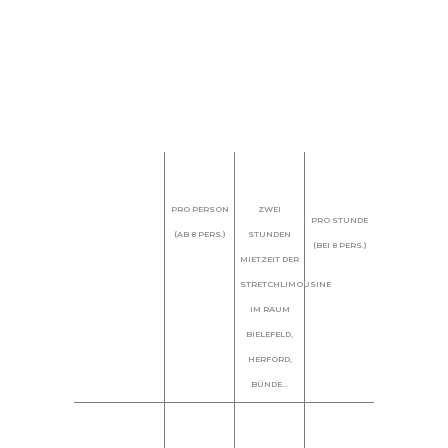
1A QUALITÄT!
JETZT 30% SPAREN!
Diskotheken-
Hochzeitsfeier-
JUNGGESELLEN
Shuttle / € AB
Fahrten / € AB
PARTYS
28
389
FAHRTEN / €
AB 249
PRO PERSON
ZWEI
PRO STUNDE
(AB 8 PERS.)
STUNDEN
(BEI 8 PERS.)
MIETZEIT DER
STRETCHLIMOUSINE
IM RAUM
BIELEFELD,
HERFORD,
BÜNDE...
INKL.
CHARMANTEM
CHAFFEUR