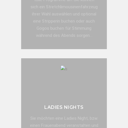
sich ein Stretchlimousinenfahrzeug
ihrer Wahl auswählen und optional
eine Stripperin buchen oder auch
Gogos buchen für Stimmung
während des Abends sorgen...
JETZT ANFRAGE SENDEN!
LADIES NIGHTS
Sie möchten eine Ladies Night, bzw.
einen Frauenabend veranstalten und