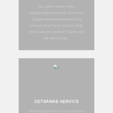
Sie planen einen einen
Junggesellenabschied, eine Feier,
Junggesellinnenabschiede oder
einfach eine Party Tour im Zuge
einer Geburtstagfeier? Dann sind
Sie hier richtig...
JETZT ANFRAGE SENDEN!
GETRÄNKE-SERVICE
Wir ermöglichen im Zuge unseres