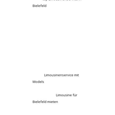
Bielefeld
zur Verfügung! Wir
verbuchen elegante und
anspruchsvoll eingerichtete
Limousinen auch mit
männlichen oder weiblichen
Models, die Sie nach der
Limousinenfahrt an dem Abend
begleiten.
Diesbezüglich und auch bei
weiteren Fragen rund um das
Thema
Limousinenservice mit
Models
in Bielefeld steht Ihnen
unser Team zur Verfügung.
Bevor Sie eine
Limousine für
Bielefeld mieten
rufen Sie uns
daher gerne unter 069 – 971 972