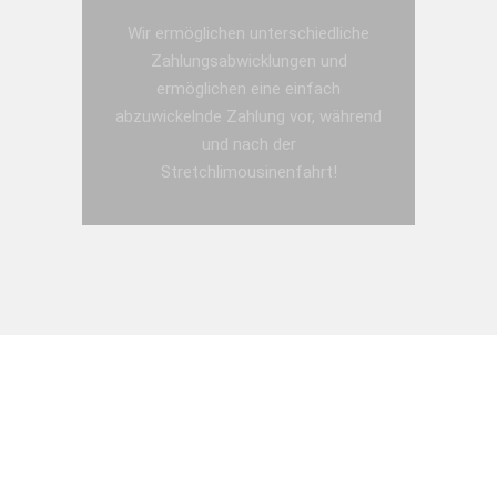
Wir ermöglichen unterschiedliche
Zahlungsabwicklungen und
ermöglichen eine einfach
abzuwickelnde Zahlung vor, während
und nach der
Stretchlimousinenfahrt!
JETZT ANFRAGE SENDEN!