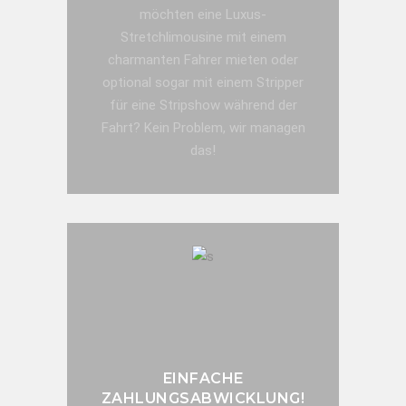
möchten eine Luxus-
Stretchlimousine mit einem
charmanten Fahrer mieten oder
optional sogar mit einem Stripper
für eine Stripshow während der
Fahrt? Kein Problem, wir managen
das!
JETZT ANFRAGE SENDEN!
EINFACHE
ZAHLUNGSABWICKLUNG!