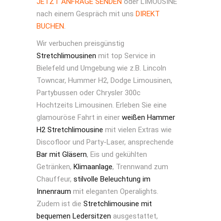
JETZT ANFRAGE SENDEN
oder LIMOUSINE
nach einem Gespräch mit uns
DIREKT
BUCHEN
.
Wir verbuchen preisgünstig
Stretchlimousinen
mit top Service in
Bielefeld und Umgebung wie z.B. Lincoln
Towncar, Hummer H2, Dodge Limousinen,
Partybussen oder Chrysler 300c
Hochtzeits Limousinen. Erleben Sie eine
glamouröse Fahrt in einer
weißen Hammer
H2 Stretchlimousine
mit vielen Extras wie
Discofloor und Party-Laser, ansprechende
Bar mit Gläsern
, Eis und gekühlten
Getränken,
Klimaanlage
, Trennwand zum
Chauffeur,
stilvolle Beleuchtung im
Innenraum
mit eleganten Operalights.
Zudem ist die
Stretchlimousine mit
bequemen Ledersitzen
ausgestattet,