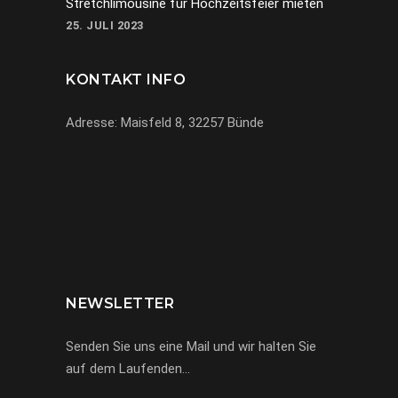
Stretchlimousine für Hochzeitsfeier mieten
25. JULI 2023
KONTAKT INFO
Adresse: Maisfeld 8, 32257 Bünde
069-971972904
info@miracle-limousinen.de
Bünde, NRW
NEWSLETTER
Senden Sie uns eine Mail und wir halten Sie
auf dem Laufenden…