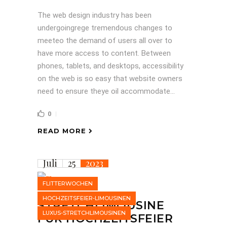
The web design industry has been
undergoingrege tremendous changes to
meeteo the demand of users all over to
have more access to content. Between
phones, tablets, and desktops, accessibility
on the web is so easy that website owners
need to ensure theye oil accommodate...
0
READ MORE
Juli
25
2023
FLITTERWOCHEN
HOCHZEITSFEIER-LIMOUSINEN
STRETCHLIMOUSINE
LUXUS-STRETCHLIMOUSINEN
FÜR HOCHZEITSFEIER