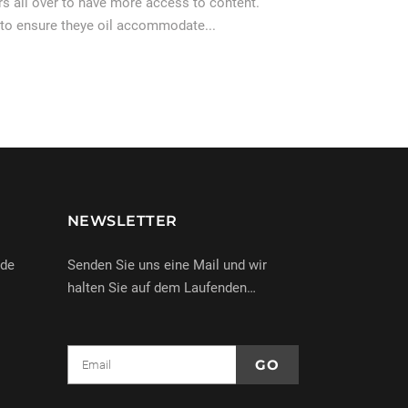
 all over to have more access to content.
 to ensure theye oil accommodate...
NEWSLETTER
nde
Senden Sie uns eine Mail und wir
halten Sie auf dem Laufenden…
e