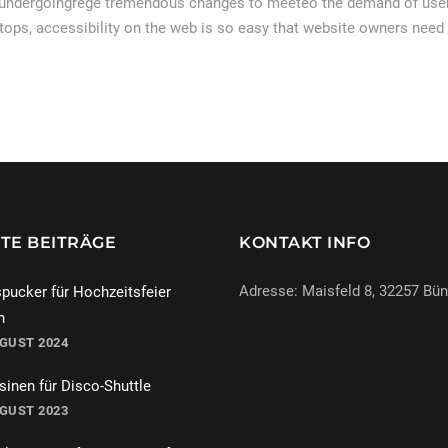
 undergoingrege tremendous changes to meeteo the demand of users
tops, accessibility on the web is so easy that website owners need
TE BEITRÄGE
KONTAKT INFO
Adresse: Maisfeld 8, 32257 Bü
pucker für Hochzeitsfeier
n
UGUST 2024
069-971972904
inen für Disco-Shuttle
info@miracle-limousinen.d
UGUST 2023
Bünde, NRW