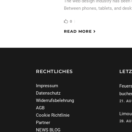
The web design industry has been
Between phones, tablets, and desk
0
READ MORE
RECHTLICHES
LETZ
Impressum
Feuers
Datenschutz
buche
Widerrufsbelehrung
21. A
AGB
Limous
Cookie Richtlinie
28. A
Partner
NEWS BLOG