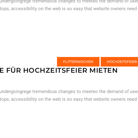
 undergoingrege tremendous changes to meeteo the demand of users
tops, accessibility on the web is so easy that website owners need
FLITTERWOCHEN
HOCHZEITSFEIER
E FÜR HOCHZEITSFEIER MIETEN
 undergoingrege tremendous changes to meeteo the demand of users
tops, accessibility on the web is so easy that website owners need