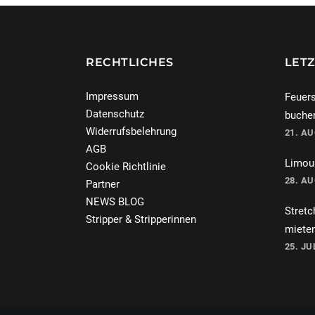
RECHTLICHES
LETZ
Impressum
Feuers
Datenschutz
buche
Widerrufsbelehrung
21. A
AGB
Limous
Cookie Richtlinie
28. A
Partner
NEWS BLOG
Stretc
Stripper & Stripperinnen
miete
25. JU