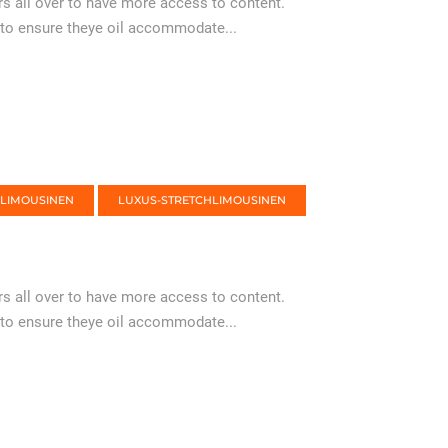
 all over to have more access to content.
 to ensure theye oil accommodate...
-LIMOUSINEN
LUXUS-STRETCHLIMOUSINEN
 all over to have more access to content.
 to ensure theye oil accommodate...