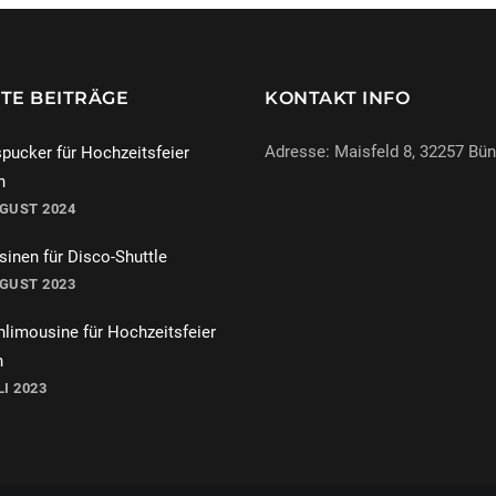
TE BEITRÄGE
KONTAKT INFO
Adresse: Maisfeld 8, 32257 Bü
pucker für Hochzeitsfeier
n
UGUST 2024
069-971972904
inen für Disco-Shuttle
info@miracle-limousinen.d
UGUST 2023
Bünde, NRW
hlimousine für Hochzeitsfeier
n
LI 2023