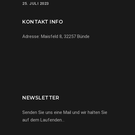
25. JULI 2023
KONTAKT INFO
Adresse: Maisfeld 8, 32257 Bünde
069-971972904
info@miracle-limousinen.de
Bünde, NRW
NEWSLETTER
Senden Sie uns eine Mail und wir halten Sie
auf dem Laufenden…