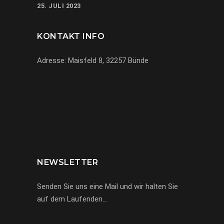
25. JULI 2023
KONTAKT INFO
Adresse: Maisfeld 8, 32257 Bünde
069-971972904
info@miracle-limousinen.de
Bünde, NRW
NEWSLETTER
Senden Sie uns eine Mail und wir halten Sie
auf dem Laufenden…