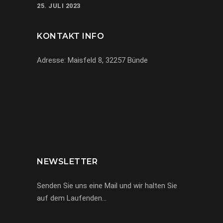
25. JULI 2023
KONTAKT INFO
Adresse: Maisfeld 8, 32257 Bünde
069-971972904
info@miracle-limousinen.de
Bünde, NRW
NEWSLETTER
Senden Sie uns eine Mail und wir halten Sie
auf dem Laufenden…