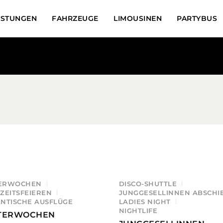
ISTUNGEN
FAHRZEUGE
LIMOUSINEN
PARTYBUS
TERWOCHEN
DISCO-SHUTTLE
ZEITSFEIEREN
JUNGGESELLINNEN ABSCHI
NTISCHE AUSFLÜGE
LADIES NIGHT
NIGHTLIFE
TTERWOCHEN