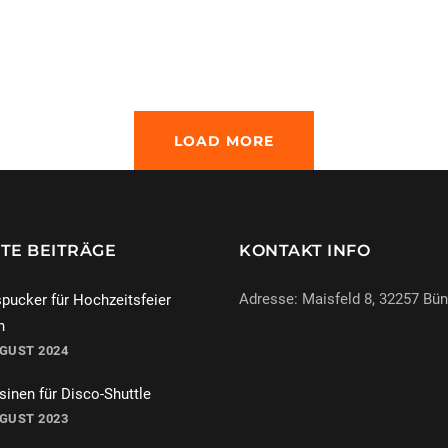
LOAD MORE
TE BEITRÄGE
KONTAKT INFO
Adresse: Maisfeld 8, 32257 Bü
pucker für Hochzeitsfeier
n
UGUST 2024
069-971972904
inen für Disco-Shuttle
info@miracle-limousinen.d
UGUST 2023
Bünde, NRW