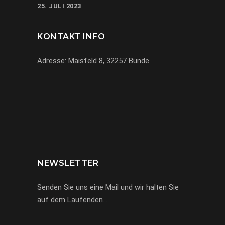
25. JULI 2023
KONTAKT INFO
Adresse: Maisfeld 8, 32257 Bünde
069-971972904
info@miracle-limousinen.de
Bünde, NRW
NEWSLETTER
Senden Sie uns eine Mail und wir halten Sie
auf dem Laufenden…