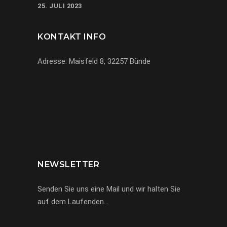
25. JULI 2023
KONTAKT INFO
Adresse: Maisfeld 8, 32257 Bünde
069-971972904
info@miracle-limousinen.de
Bünde, NRW
NEWSLETTER
Senden Sie uns eine Mail und wir halten Sie
auf dem Laufenden…