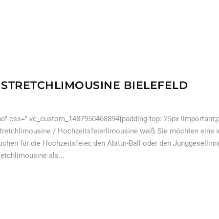
STRETCHLIMOUSINE BIELEFELD
o" css=".vc_custom_1487950468894{padding-top: 25px !important;pa
tretchlimousine / Hochzeitsfeierlimousine weiß Sie möchten eine we
buchen für die Hochzeitsfeier, den Abitur-Ball oder den Junggesell
etchlimousine als...