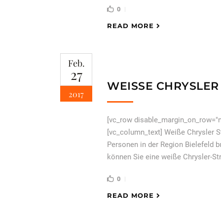
0
READ MORE
Feb.
27
WEISSE CHRYSLER 
2017
[vc_row disable_margin_on_row="n
[vc_column_text] Weiße Chrysler S
Personen in der Region Bielefeld 
können Sie eine weiße Chrysler-Str
0
READ MORE