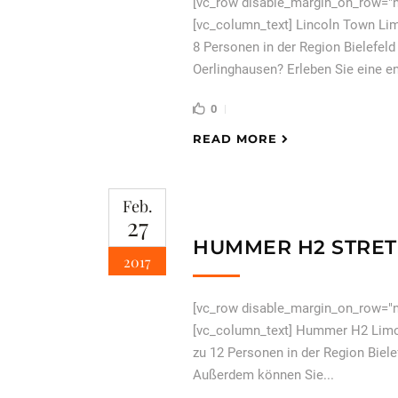
[vc_row disable_margin_on_row="n
[vc_column_text] Lincoln Town Lim
8 Personen in der Region Bielefel
Oerlinghausen? Erleben Sie eine en
0
READ MORE
Feb.
27
HUMMER H2 STRET
2017
[vc_row disable_margin_on_row="n
[vc_column_text] Hummer H2 Limou
zu 12 Personen in der Region Biel
Außerdem können Sie...