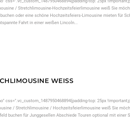
o" css=".vc_custom_1487950468894{padding-top: 25px !important;pa
ousine / Stretchlimousine-Hochzeitsfeierlimousine weiß Sie möcht
d buchen oder eine schöne Hochzeitsfeiers-Limousine mieten für Sc
tspannte Fahrt in einer weißen Lincoln...
CHLIMOUSINE WEISS
o" css=".vc_custom_1487950468894{padding-top: 25px !important;pa
sine / Stretchlimousine / Hochzeitsfeierlimousine weiß Sie möch
efeld buchen für Junggesellen Abschiede Touren optional mit einer 