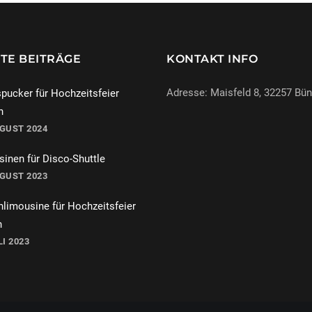
TE BEITRÄGE
KONTAKT INFO
Adresse: Maisfeld 8, 32257 Bü
pucker für Hochzeitsfeier
n
UGUST 2024
069-971972904
inen für Disco-Shuttle
info@miracle-limousinen.d
UGUST 2023
Bünde, NRW
hlimousine für Hochzeitsfeier
n
LI 2023