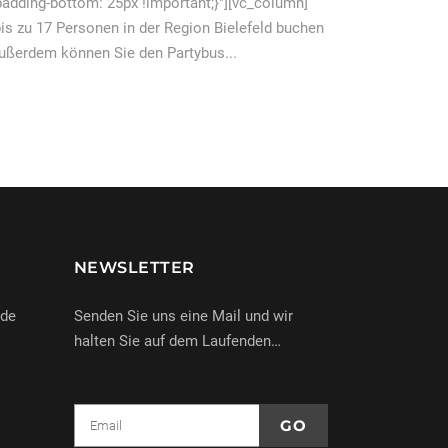
dding-bottom: 25px !important;}"][vc_column]
is zu 17 Personen in der Region Bielefeld buchen
Außerdem können Sie den Partybus...
NEWSLETTER
nde
Senden Sie uns eine Mail und wir
halten Sie auf dem Laufenden…
e