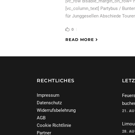
[vc_row disable_margin_on_row="n
[vc_column_text] Partybus / Bunter
für Junggesellen Abschiede Touren
0
READ MORE
RECHTLICHES
LETZ
Impressum
Feuers
Datenschutz
buche
Widerrufsbelehrung
21. A
AGB
Limous
Cookie Richtlinie
28. A
Partner