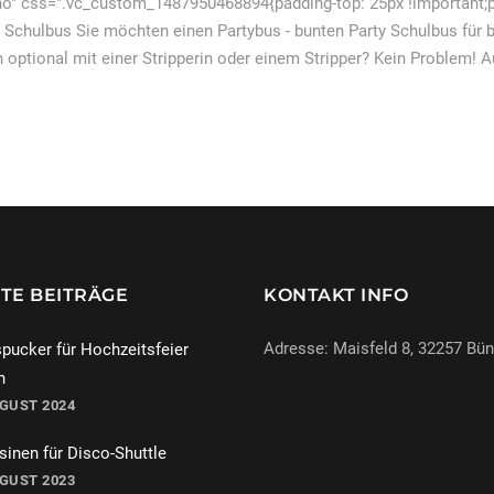
o" css=".vc_custom_1487950468894{padding-top: 25px !important;pa
 Schulbus Sie möchten einen Partybus - bunten Party Schulbus für b
 optional mit einer Stripperin oder einem Stripper? Kein Problem! 
TE BEITRÄGE
KONTAKT INFO
Adresse: Maisfeld 8, 32257 Bü
pucker für Hochzeitsfeier
n
UGUST 2024
069-971972904
inen für Disco-Shuttle
info@miracle-limousinen.d
UGUST 2023
Bünde, NRW