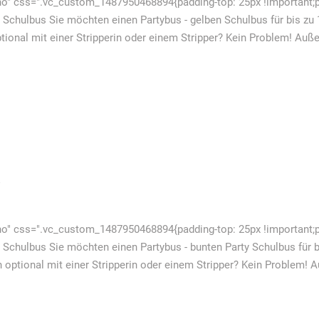
o" css=".vc_custom_1487950468894{padding-top: 25px !important;pa
 Schulbus Sie möchten einen Partybus - gelben Schulbus für bis zu 
ional mit einer Stripperin oder einem Stripper? Kein Problem! Auße
S
o" css=".vc_custom_1487950468894{padding-top: 25px !important;pa
 Schulbus Sie möchten einen Partybus - bunten Party Schulbus für b
 optional mit einer Stripperin oder einem Stripper? Kein Problem! 