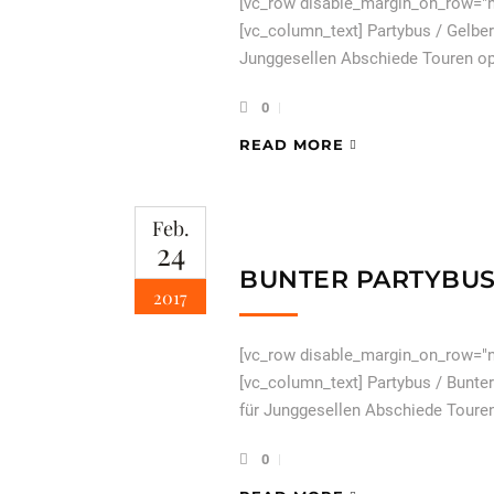
[vc_row disable_margin_on_row="n
[vc_column_text] Partybus / Gelber
Junggesellen Abschiede Touren opt
0
READ MORE
Feb.
24
BUNTER PARTYBU
2017
[vc_row disable_margin_on_row="n
[vc_column_text] Partybus / Bunter
für Junggesellen Abschiede Touren
0