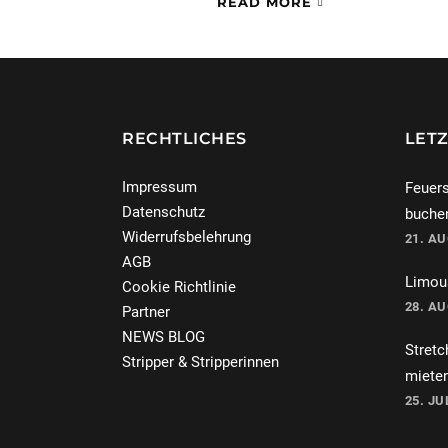
READ MORE
RECHTLICHES
LETZ
Impressum
Feuers
Datenschutz
buche
Widerrufsbelehrung
21. A
AGB
Limous
Cookie Richtlinie
28. A
Partner
NEWS BLOG
Stretc
Stripper & Stripperinnen
miete
25. JU