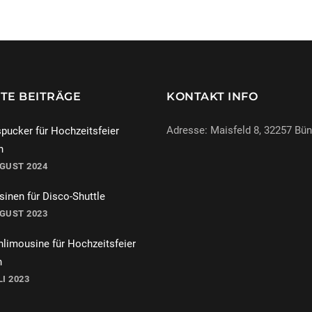
TE BEITRÄGE
KONTAKT INFO
Adresse: Maisfeld 8, 32257 Bü
pucker für Hochzeitsfeier
n
UGUST 2024
069-971972904
inen für Disco-Shuttle
info@miracle-limousinen.d
UGUST 2023
Bünde, NRW
hlimousine für Hochzeitsfeier
n
LI 2023