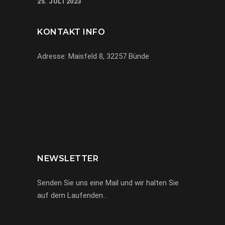
25. JULI 2023
KONTAKT INFO
Adresse: Maisfeld 8, 32257 Bünde
069-971972904
info@miracle-limousinen.de
Bünde, NRW
NEWSLETTER
Senden Sie uns eine Mail und wir halten Sie
auf dem Laufenden…